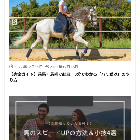
2022年12月16日
2022年12月16日
【完全ガイド】乗馬・馬術で必須！3分でわかる「ハミ受け」のや
り方