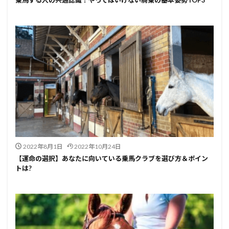
2022年8月1日
2022年10月24日
【運命の選択】あなたに向いている乗馬クラブを選び方＆ポイン
トは?