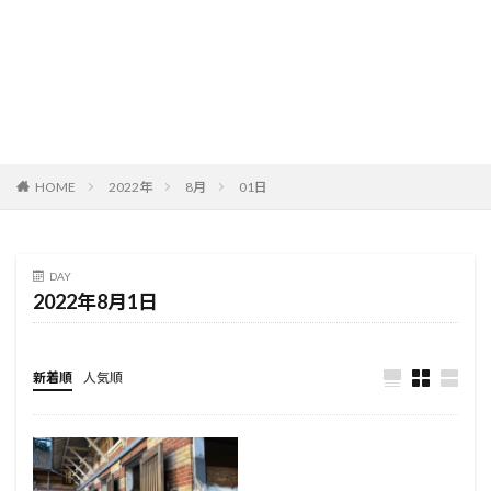
HOME
2022年
8月
01日
DAY
2022年8月1日
新着順
人気順