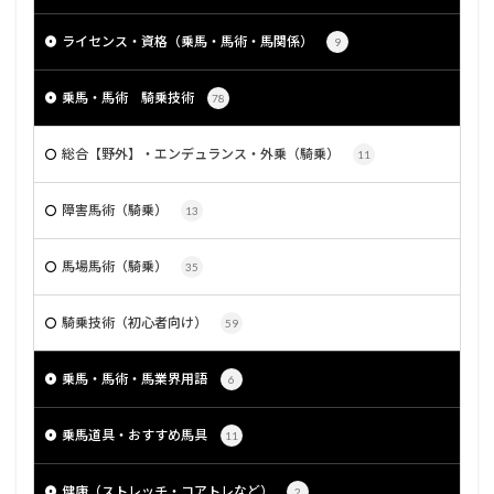
ライセンス・資格（乗馬・馬術・馬関係）
9
乗馬・馬術 騎乗技術
78
総合【野外】・エンデュランス・外乗（騎乗）
11
障害馬術（騎乗）
13
馬場馬術（騎乗）
35
騎乗技術（初心者向け）
59
乗馬・馬術・馬業界用語
6
乗馬道具・おすすめ馬具
11
健康（ストレッチ・コアトレなど）
2