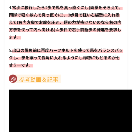
4.
常歩に移行したら2歩で馬を真っ直ぐにし(両拳をそろえて、
両脚で軽く挟んで真っ直ぐに)、3歩目で軽い右姿勢に入れ換
えて(右内方脚でお腹を圧迫、頚の力が抜けないのなら右の内
方拳を使って内へ向ける)４歩目で右手前駈歩の発進を要求し
ます。
5.
出口の偶角前に再度ハーフホルトを使って馬をバランスバッ
クし、拳を譲って偶角に入れるようにし蹄跡にもどるのがセ
オリーです。
参考動画＆記事