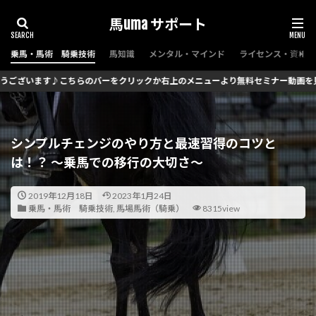
馬uma サポート
乗馬・馬術 騎乗技術
馬知識
メンタル・マインド
ライセンス・資格（
右上のメニューより無料セミナー動画を見られます♪
シンプルチェンジのやり方と最速習得のコツと
は！？ ～乗馬での移行の大切さ～
2019年12月18日
2023年1月24日
乗馬・馬術 騎乗技術
,
馬場馬術（騎乗）
8315view