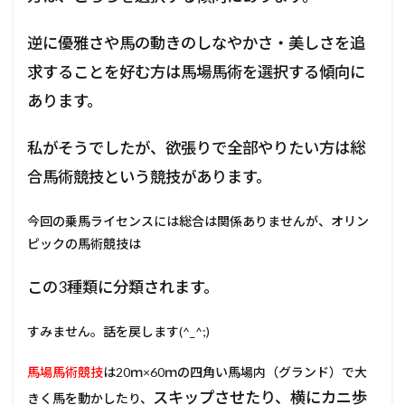
逆に優雅さや馬の動きのしなやかさ・美しさを追
求することを
好む方は馬場馬術を選択する傾向に
あります。
私がそうでしたが、欲張りで全部やりたい方は総
合馬術競技という競技があります。
今回の乗馬ライセンスには総合は関係ありませんが、オリン
ピックの馬術競技は
この3種類に分類されます。
すみません。話を戻します(^_^;)
馬場馬術競技
は20ｍ×60ｍの四角い馬場内（グランド）で大
スキップさせたり、横にカニ歩
きく馬を動かしたり、