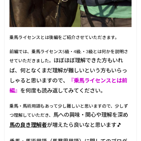
乗馬ライセンスとは後編をご紹介させていただきます。
前編では、乗馬ライセンス5級・4級.・3級とは何かを説明さ
ほぼほぼ理解できた方もいれ
せていただきました。
ば、何となくまだ理解が難しいという方もいらっ
しゃると
思いますので
、
『乗馬ライセンスとは前
編』
を何度も読み返してみてください。
乗馬・馬術用語もあって少し難しいと思いますので、少しず
馬への興味・関心や理解を深め
つ理解していただき、
馬の良き理解者
が増えたら良いなと思います🎵