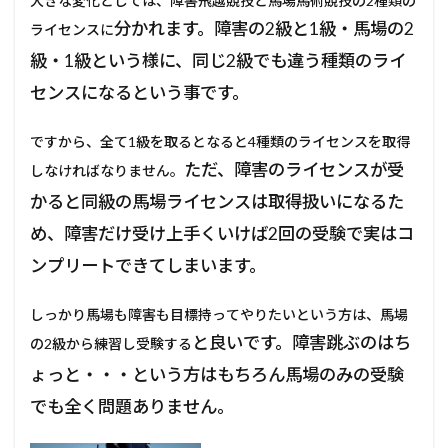
大きな変化としては、障害飛越競技と馬場馬術競技の2種類の
分かれます。障害の2級と1級・馬場の2
ライセンスに
級・1級という様に、同じ2級でも
違う種類のライ
センスになるという事です。
ですから、全て1級を取るとなると4種類のライセンスを取得
ただ、障害のライセンスが受
しなければなりません。
かると同級の馬場ライセンスは取得扱いになるた
め、
障害だけ受け上手くいけば2回の受験で実はコ
ンプリートできてしまいます。
しっかり馬場も障害も目標持ってやりたいという方は、馬場
と良いです。障害跳ぶのはち
の2級から練習し受験する
ょっと・・・という方はもちろん馬場のみの受験
でも
全く問題ありません。