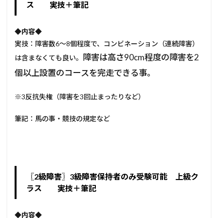
ス 実技＋筆記
◆内容◆
実技：障害数6～8個程度で、コンビネーション（連続障害）
障害は高さ90cm程度の障害を2
は含まなくても良い。
個以上設置のコースを完走できる事。
※3反抗失権（障害を3回止まったりなど）
筆記：馬の事・競技の規定など
〖2級障害〗3級障害保持者のみ受験可能 上級ク
ラス
実技＋筆記
◆内容◆