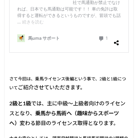
さて今回は、乗馬ライセンス後編という事で、2級と1級につ
ご紹介させていただきます。
いて
2級と1級
では、主に中級～上級者向けのライセン
スとなり、
乗馬から馬術へ
（趣味からスポーツ
へ）
変わる節目のライセンス取得となります。