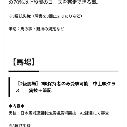
の70％以上設置のコースを完走できる事。
※3反抗失権（障害を3回止まったりなど）
筆記：馬の事・競技の規定など
【馬場】
〖2級馬場〗3級保持者のみ受験可能 中上級クラ
ス
実技＋筆記
◆内容◆
実技：日本馬術連盟制定馬場馬術競技 A2課目にて審査
※3反抗失権