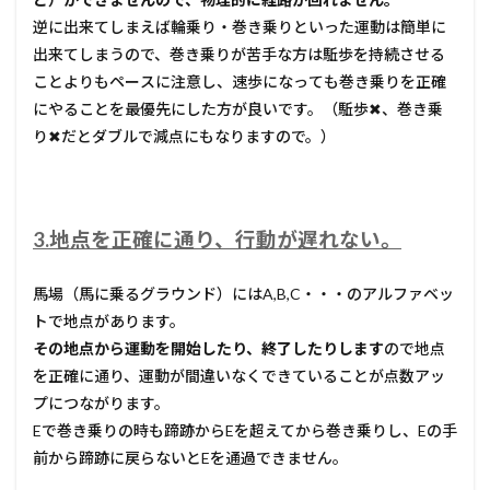
逆に出来てしまえば輪乗り・巻き乗りといった運動は簡単に
出来てしまうので、巻き乗りが苦手な方は駈歩を持続させる
ことよりもペースに注意し、速歩になっても巻き乗りを正確
にやることを最優先にした方が良いです。（駈歩✖、巻き乗
り✖だとダブルで減点にもなりますので。）
3.地点を正確に通り、行動が遅れない。
馬場（馬に乗るグラウンド）にはA,B,C・・・のアルファベッ
トで地点があります。
その地点から運動を開始したり、終了したりします
ので地点
を正確に通り、運動が間違いなくできていることが点数アッ
プにつながります。
Eで巻き乗りの時も蹄跡からEを超えてから巻き乗りし、Eの手
前から蹄跡に戻らないとEを通過できません。