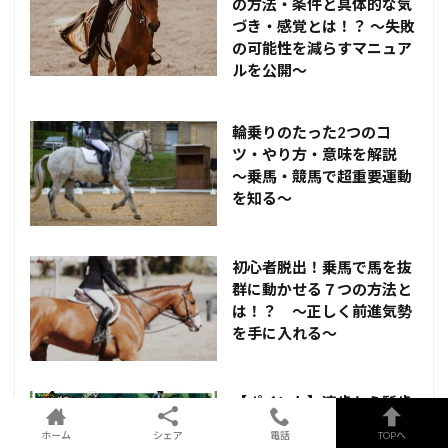
の方法・条件と具体的な気
づき・感覚とは！？ ～失敗
の可能性を減らすマニュア
ルを公開～
輪乗りのたった2つのコ
ツ・やり方・意味を解説
～乗馬・競馬で超重要運動
を知る～
初心者脱出！乗馬で馬を抜
群に動かせる７つの方法と
は！？ ～正しく前進気勢
を手に入れる～
【ポイント】速歩から駈歩
発進する合図＆コツと
ホーム
シェア
電話
TOPへ
は！？ ～馬という生き物