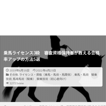
乗馬ライセンス3級 審査資格保持者が教える合格
率アップの方法5選
2019年6月18日
2022年6月25日
その他
,
ライセンス・資格（乗馬・馬術・馬関係）
,
乗馬・馬術 騎乗
技術
,
馬場馬術（騎乗）
,
騎乗技術（初心者向け）
12721view