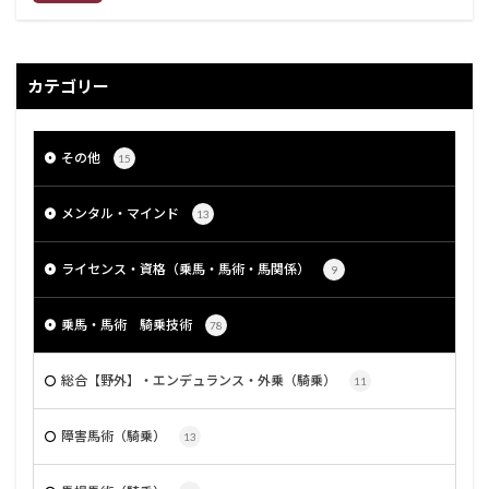
カテゴリー
その他
15
メンタル・マインド
13
ライセンス・資格（乗馬・馬術・馬関係）
9
乗馬・馬術 騎乗技術
78
総合【野外】・エンデュランス・外乗（騎乗）
11
障害馬術（騎乗）
13