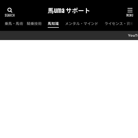
馬uma サポート
乗馬・馬術 騎乗技術
馬知識
メンタル・マインド
ライセンス・資格（
YouTubeチャンネル『馬サポちゃんねる