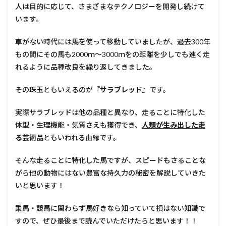
人は目的に応じて、さまざまなテクノロジーを開発し続けて
います。
車がない時代には馬を使って移動していましたが、過去300年
もの間にその馬も2000ｍ～3000ｍをの距離を少しでも速く走
れるように品種改良を繰り返してきました。
その珠玉ともいえるのが
『サラブレッド』
です。
実際サラブレッドは他の品種と異なり、走ることに特化した
体型・生理機能・気質さえも獲得でき、
人類が生み出した走
る芸術品
ともいわれる由縁です。
そんな走ることに特化した馬ですが、スピードもさることな
がら他の動物にはない豊富な持久力の秘密を解説していきた
いと思います！
乗馬・競馬に関わらず馬好きなら知っていて損はない知識で
すので、ぜひ最後まで読んでいただけたらと思います！！