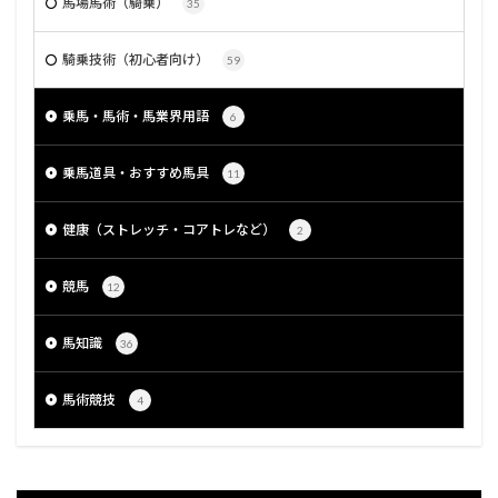
馬場馬術（騎乗）
35
騎乗技術（初心者向け）
59
乗馬・馬術・馬業界用語
6
乗馬道具・おすすめ馬具
11
健康（ストレッチ・コアトレなど）
2
競馬
12
馬知識
36
馬術競技
4