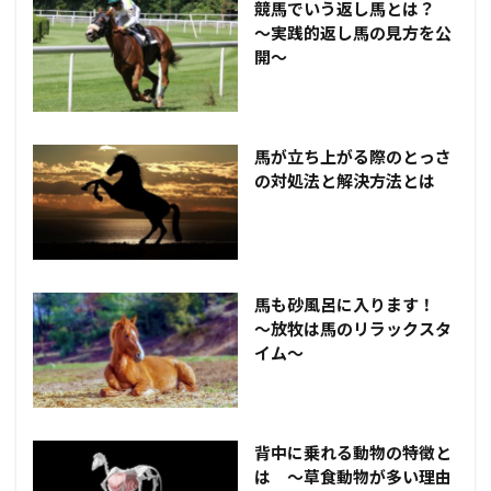
競馬でいう返し馬とは？
～実践的返し馬の見方を公
開～
馬が立ち上がる際のとっさ
の対処法と解決方法とは
馬も砂風呂に入ります！
～放牧は馬のリラックスタ
イム～
背中に乗れる動物の特徴と
は ～草食動物が多い理由