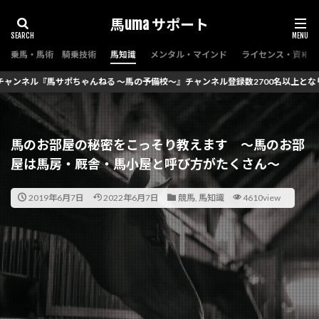
馬uma サポート
乗馬・馬術 騎乗技術
馬知識
メンタル・マインド
ライセンス・資格（
備校～』チャンネル登録数2700名以上となりました！！いつもありがとうございま
馬のお部屋の秘密をこっそり教えます ～馬のお部
屋は馬房・厩舎・馬小屋と呼び方がたくさん～
2019年6月7日
2022年6月7日
競馬
,
馬知識
4610view