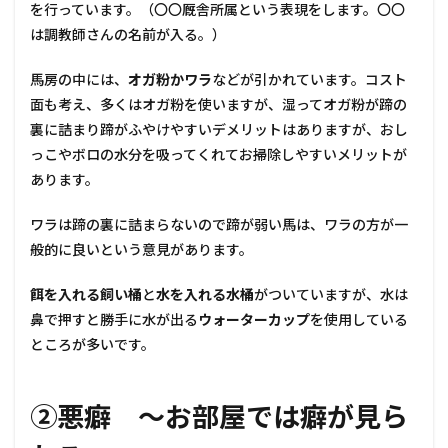
を行っています。（〇〇厩舎所属という表現をします。〇〇
は調教師さんの名前が入る。）
馬房の中には、
オガ粉かワラ
などが引かれています。コスト
面も考え、多くはオガ粉を使いますが、湿ってオガ粉が蹄の
裏に詰まり蹄がふやけやすいデメリットはありますが、おし
っこやボロの水分を吸ってくれてお掃除しやすいメリットが
あります。
ワラは蹄の裏に詰まらないので蹄が弱い馬は、ワラの方が一
般的に良いという意見があります。
餌を入れる飼い桶
と
水を入れる水桶
がついていますが、水は
鼻で押すと勝手に水が出る
ウォーターカップ
を使用している
ところが多いです。
②悪癖 ～お部屋では癖が見ら