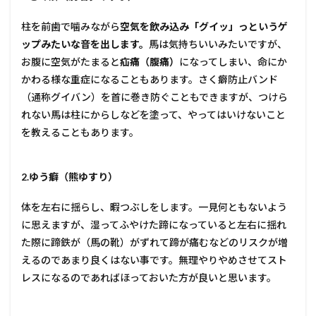
柱を前歯で噛みながら
空気を飲み込み「グイッ」っというゲ
ップみたいな音を出します。
馬は気持ちいいみたいですが、
お腹に空気がたまると
疝痛（腹痛）
になってしまい、命にか
かわる様な重症になることもあります。さく癖防止バンド
（通称グイバン）を首に巻き防ぐこともできますが、つけら
れない馬は柱にからしなどを塗って、やってはいけないこと
を教えることもあります。
2.ゆう癖（熊ゆすり）
体を左右に揺らし、暇つぶしをします。一見何ともないよう
に思えますが、湿ってふやけた蹄になっていると左右に揺れ
た際に蹄鉄が（馬の靴）がずれて蹄が痛むなどのリスクが増
えるのであまり良くはない事です。無理やりやめさせてスト
レスになるのであればほっておいた方が良いと思います。