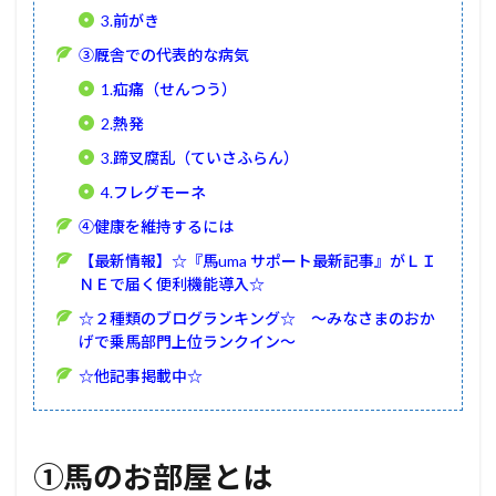
3.前がき
③厩舎での代表的な病気
1.疝痛（せんつう）
2.熱発
3.蹄叉腐乱（ていさふらん）
4.フレグモーネ
④健康を維持するには
【最新情報】☆『馬uma サポート最新記事』がＬＩ
ＮＥで届く便利機能導入☆
☆２種類のブログランキング☆ ～みなさまのおか
げで乗馬部門上位ランクイン～
☆他記事掲載中☆
①馬のお部屋とは