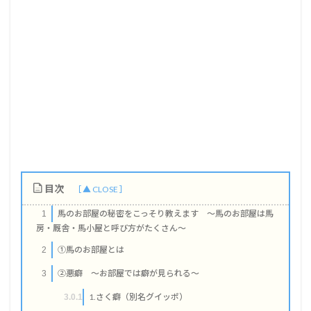
目次
馬のお部屋の秘密をこっそり教えます ～馬のお部屋は馬
1
房・厩舎・馬小屋と呼び方がたくさん～
①馬のお部屋とは
2
②悪癖 ～お部屋では癖が見られる～
3
1.さく癖（別名グイッポ）
3.0.1