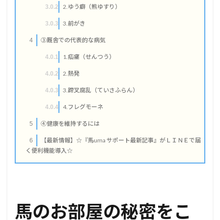
2.ゆう癖（熊ゆすり）
3.0.2
3.前がき
3.0.3
③厩舎での代表的な病気
4
1.疝痛（せんつう）
4.0.1
2.熱発
4.0.2
3.蹄叉腐乱（ていさふらん）
4.0.3
4.フレグモーネ
4.0.4
④健康を維持するには
5
【最新情報】☆『馬uma サポート最新記事』がＬＩＮＥで届
6
く便利機能導入☆
馬のお部屋の秘密をこ