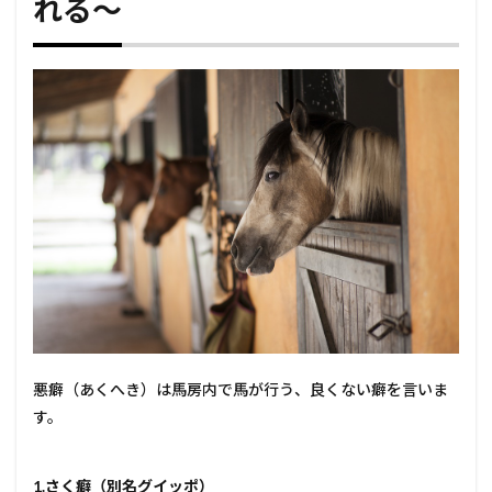
れる～
悪癖（あくへき）は馬房内で馬が行う、良くない癖を言いま
す。
1.さく癖（別名グイッポ）