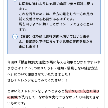
に同時に進むように45度の角度で歩き蹄跡に戻り
ます。
これを行うためには、片方の足をもう一方の足の
前で交差させる必要があるはずです。
馬も同じように動くことがイメージできると思い
ます。
【重要】体や頭は進行方向へ向いてはいけませ
ん。長蹄跡と平行にまっすぐ馬場の正面を見たま
まにします！
今回は『横運動(側方運動)が馬に与える効果と分かりやすいや
り方とは！？ ～8つのメリット・種類・騎乗しない練習方法
～』について開設させていただきました！
ぜひチャレンジをしてみてください！！
とはいえチャレンジをしようとすると
恥ずかしさ(失敗や周り
の目線)
が先行して、なかなか実行できなかったり継続できな
いものです。