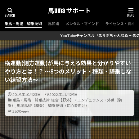
馬uma サポート
乗馬・馬術 騎乗技術
馬知識
メンタル・マインド
ライセンス・資格（
uTubeチャンネル『馬サポちゃんねる ～馬の予備校～』チャンネル登録数270
横運動(側方運動)が馬に与える効果と分かりやすい
やり方とは！？ ～8つのメリット・種類・騎乗しな
い練習方法～
2019年10月25日
2022年11月29日
乗馬・馬術 騎乗技術
,
総合【野外】・エンデュランス・外乗（騎
乗）
,
馬場馬術（騎乗）
,
騎乗技術（初心者向け）
2630view