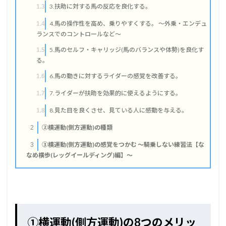
3.扶助に対する馬の反応を良化する。
1.3
4.馬の操作性を高め、乗りやすくする。 ～外乗・エンデュ
1.4
ランスでのコントロールなど～
5.馬のセルフ・キャリッジ(馬のバランスや体勢)を良化す
1.5
る。
6.馬の動きに対するライダーの感覚を改善する。
1.6
7.ライダーが扶助を効果的に使えるようにする。
1.7
8.見た目を良くさせ、見ている人に感動を与える。
1.8
②横運動(側方運動)の種類
2
③横運動(側方運動)の感覚をつかむ ～騎乗しない練習法【な
3
なめ横歩(レッグイールディング)編】～
①横運動(側方運動)の8つのメリッ