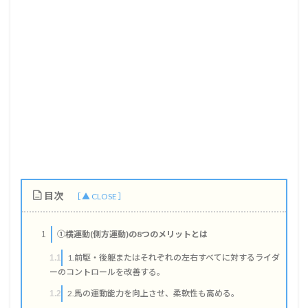
目次
①横運動(側方運動)の8つのメリットとは
1
1.前駆・後躯またはそれぞれの左右すべてに対するライダ
1.1
ーのコントロールを改善する。
2.馬の運動能力を向上させ、柔軟性も高める。
1.2