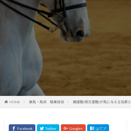
HOME
乗馬・馬術 騎乗技術
横運動(側方運動)が馬に与える効果