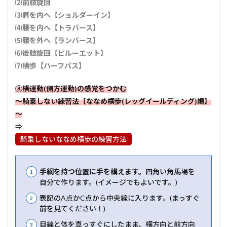
⑵前肢旋回
⑶肩を内へ【ショルダーイン】
⑷腰を内へ【トラバース】
⑸腰を外へ【ランバース】
⑹後肢旋回【ピルーエット】
⑺横歩【ハーフパス】
③横運動(側方運動)の感覚をつかむ
～騎乗しない練習法【ななめ横歩(レッグイールディング)編】
～
⇒
騎乗しないななめ横歩の練習方法
手綱を持つ位置に手を構えます。
四角い角馬場を
自分で作ります。(イメージでもよいです。)
表記のA点かC点から中央線に入ります。(まっすぐ
前を見てください！)
目線と体を真っすぐにしたまま、横方向と前方向