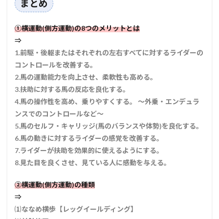
まとめ
①横運動(側方運動)の8つのメリットとは
⇒
1.前駆・後躯またはそれぞれの左右すべてに対するライダーの
コントロールを改善する。
2.馬の運動能力を向上させ、柔軟性も高める。
3.扶助に対する馬の反応を良化する。
4.馬の操作性を高め、乗りやすくする。 ～外乗・エンデュラ
ンスでのコントロールなど～
5.馬のセルフ・キャリッジ(馬のバランスや体勢)を良化する。
6.馬の動きに対するライダーの感覚を改善する。
7.ライダーが扶助を効果的に使えるようにする。
8.見た目を良くさせ、見ている人に感動を与える。
②横運動(側方運動)の種類
⇒
⑴ななめ横歩【レッグイールディング】