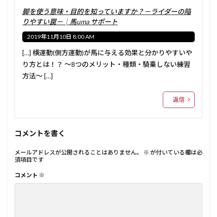
脚を使う意味・目的を知っていますか？－ライダーの陥
りやすい罠－│馬uma サポート
2019年11月10日 8:00 AM
[…] 横運動(側方運動)が馬に与える効果と分かりやすいや
り方とは！？ ～8つのメリット・種類・騎乗しない練習
方法～ […]
返信
コメントを書く
メールアドレスが公開されることはありません。
※
が付いている欄は必
須項目です
コメント
※