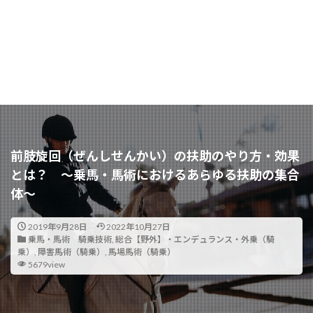
前肢旋回（ぜんしせんかい）の扶助のやり方・効果
とは？ ～乗馬・馬術におけるあらゆる扶助の集合
体～
2019年9月28日
2022年10月27日
乗馬・馬術 騎乗技術
,
総合【野外】・エンデュランス・外乗（騎
乗）
,
障害馬術（騎乗）
,
馬場馬術（騎乗）
5679view