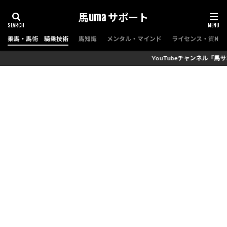
馬uma サポート
乗馬・馬術 騎乗技術
馬知識
メンタル・マインド
ライセンス・資格（
YouTubeチャンネル『馬サポちゃんねる ～馬の予備校～』チ