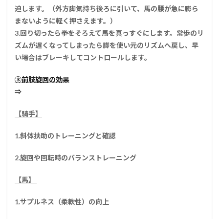
迫します。（外方脚気持ち後ろに引いて、馬の腰が急に膨ら
まないように軽く押さえます。）
3.回り切ったら拳をそろえて馬を真っすぐにします。常歩のリ
ズムが遅くなってしまったら脚を使い元のリズムへ戻し、早
い場合はブレーキしてコントロールします。
③前肢旋回の効果
⇒
【騎手】
1.斜体扶助のトレーニングと確認
2.旋回や回転時のバランストレーニング
【馬】
1.サプルネス（柔軟性）の向上