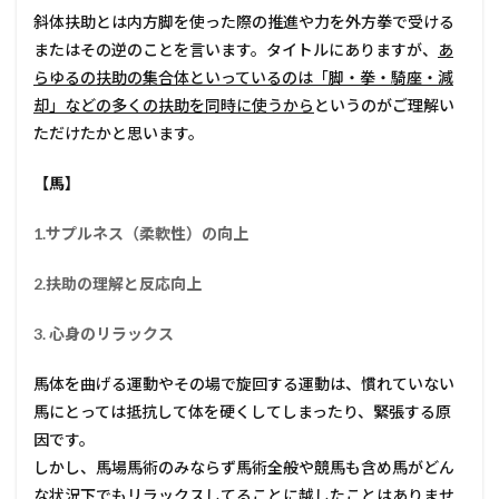
斜体扶助とは内方脚を使った際の推進や力を外方拳で受ける
またはその逆のことを言います。タイトルにありますが、
あ
らゆるの扶助の集合体といっているのは「脚・拳・騎座・減
却」などの多くの扶助を同時に使うから
というのがご理解い
ただけたかと思います。
【馬】
1.サプルネス（柔軟性）の向上
2.扶助の理解と反応向上
3. 心身のリラックス
馬体を曲げる運動やその場で旋回する運動は、慣れていない
馬にとっては抵抗して体を硬くしてしまったり、緊張する原
因です。
しかし、馬場馬術のみならず馬術全般や競馬も含め馬がどん
な状況下でもリラックスしてることに越したことはありませ