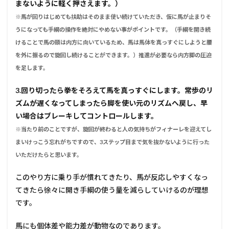
まないように軽く押さえます。）
※馬が回りはじめても扶助はそのまま使い続けていただき、仮に馬が止まりそ
うになっても手綱の操作を絶対にやめない事がポイントです。（手綱を開き続
けることで馬の頸は内方に向いているため、馬は馬体を真っすぐにしようと腰
を外に振るので旋回し続けることができます。）推進が必要なら内方脚の圧迫
を足します。
3.回り切ったら拳をそろえて馬を真っすぐにします。常歩のリ
ズムが遅くなってしまったら脚を使い元のリズムへ戻し、早
い場合はブレーキしてコントロールします。
※当たり前のことですが、旋回が終わると人の気持ちがフィナーレを迎えてし
まいけっこう忘れがちですので、3ステップ目まで気を抜かないように行った
いただけたらと思います。
このやり方に乗り手が慣れてきたり、馬が反応しやすくなっ
てきたら徐々に開き手綱の使う量を減らしていけるのが理想
です。
馬にも個体差や能力差が動物なのであります。