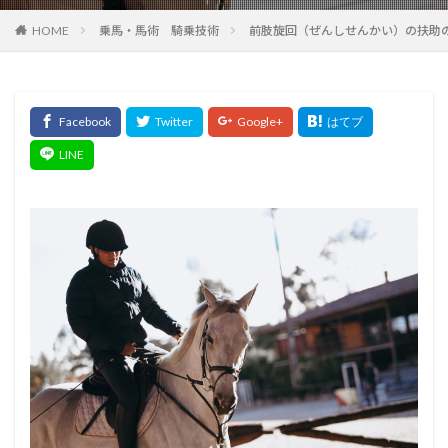
HOME
乗馬・馬術 騎乗技術
前肢旋回（ぜんしせんかい）の扶助