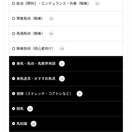
総合【野外】・エンデュランス・外乗（騎乗）
11
障害馬術（騎乗）
13
馬場馬術（騎乗）
35
騎乗技術（初心者向け）
59
乗馬・馬術・馬業界用語
6
乗馬道具・おすすめ馬具
11
健康（ストレッチ・コアトレなど）
2
競馬
12
馬知識
36