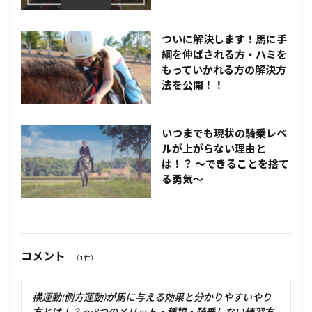
ついに解決します！馬に手
綱を伸ばされる方・ハミを
もっていかれる方の解決方
法を公開！！
いつまでも現状の騎乗レベ
ルが上がらない理由と
は！？ ～できることを捨て
る勇気～
コメント
（1件）
横運動(側方運動)が馬に与える効果と分かりやすいやり
方とは！？ ～8つのメリット・種類・騎乗しない練習方