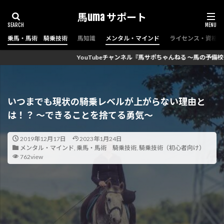
馬uma サポート
乗馬・馬術 騎乗技術
馬知識
メンタル・マインド
ライセンス・資格（
ャンネル『馬サポちゃんねる ～馬の予備校～』チャンネル登録数2700名以上とな
いつまでも現状の騎乗レベルが上がらない理由と
は！？ ～できることを捨てる勇気～
2019年12月17日
2023年1月24日
メンタル・マインド
,
乗馬・馬術 騎乗技術
,
騎乗技術（初心者向け）
762view