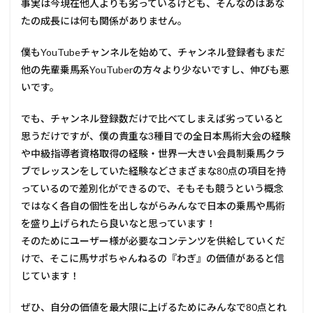
事実は今現在他人よりも劣っているけども、そんなのはあな
たの成長には何も関係がありません。
僕もYouTubeチャンネルを始めて、チャンネル登録者もまだ
他の先輩乗馬系YouTuberの方々より少ないですし、伸びも悪
いです。
でも、チャンネル登録数だけで比べてしまえば劣っていると
思うだけですが、僕の貴重な3種目での全日本馬術大会の経験
や中級指導者資格取得の経験・世界一大きい会員制乗馬クラ
ブでレッスンをしていた経験などさまざまな80点の項目を持
っているので差別化ができるので、そもそも競うという概念
ではなく各自の個性を出しながらみんなで日本の乗馬や馬術
を盛り上げられたら良いなと思っています！
そのためにユーザー様が必要なコンテンツを供給していくだ
けで、そこに馬サポちゃんねるの『わぎ』の価値があると信
じています！
ぜひ、自分の価値を最大限に上げるためにみんなで80点とれ