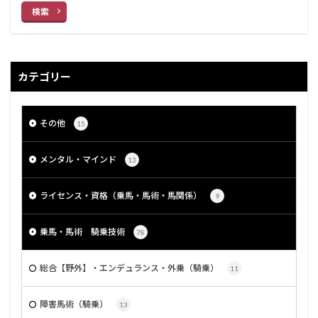
検索
カテゴリー
その他
15
メンタル・マインド
13
ライセンス・資格（乗馬・馬術・馬関係）
9
乗馬・馬術 騎乗技術
78
総合【野外】・エンデュランス・外乗（騎乗）
11
障害馬術（騎乗）
13