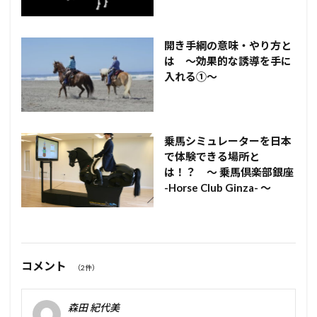
開き手綱の意味・やり方と
は ～効果的な誘導を手に
入れる①～
乗馬シミュレーターを日本
で体験できる場所と
は！？ ～ 乗馬倶楽部銀座
-Horse Club Ginza- ～
コメント
（2件）
森田 紀代美