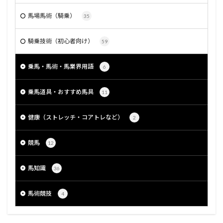
馬場馬術（騎乗）
35
騎乗技術（初心者向け）
59
乗馬・馬術・馬業界用語
6
乗馬道具・おすすめ馬具
11
健康（ストレッチ・コアトレなど）
2
競馬
12
馬知識
36
馬術競技
4