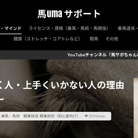
馬uma サポート
・マインド
ライセンス・資格（乗馬・馬術・馬関係）
乗馬道具
健康（ストレッチ・コアトレなど）
競馬
その他
YouTubeチャンネル『馬サポちゃんねる ～馬の予備校～』
く人・上手くいかない人の理由
～
,
乗馬・馬術 騎乗技術
,
騎乗技術（初心者向け）
5350view