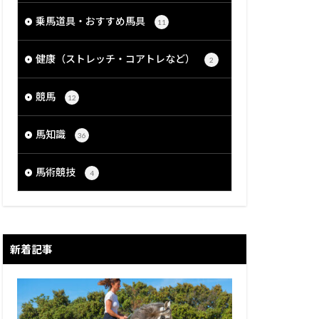
乗馬道具・おすすめ馬具
11
健康（ストレッチ・コアトレなど）
2
競馬
12
馬知識
36
馬術競技
4
新着記事