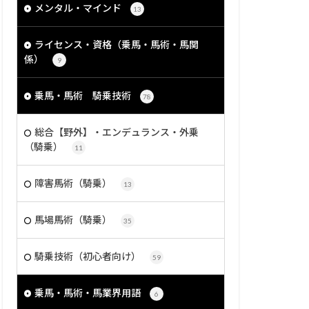
メンタル・マインド
13
ライセンス・資格（乗馬・馬術・馬関
係）
9
乗馬・馬術 騎乗技術
78
総合【野外】・エンデュランス・外乗
（騎乗）
11
障害馬術（騎乗）
13
馬場馬術（騎乗）
35
騎乗技術（初心者向け）
59
乗馬・馬術・馬業界用語
6