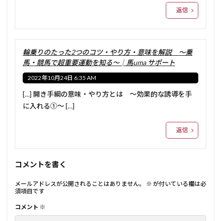
返信
輪乗りのたった2つのコツ・やり方・意味を解説 ～乗
馬・競馬で超重要運動を知る～│馬uma サポート
2022年10月24日 6:35 AM
[…] 開き手綱の意味・やり方とは ～効果的な誘導を手
に入れる①～ […]
返信
コメントを書く
メールアドレスが公開されることはありません。
※
が付いている欄は必
須項目です
コメント
※