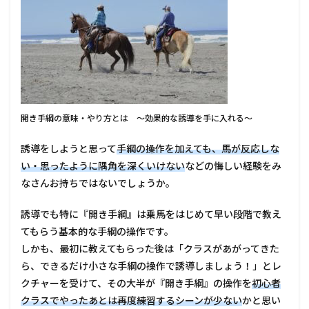
開き手綱の意味・やり方とは ～効果的な誘導を手に入れる～
誘導をしようと思って
手綱の操作を加えても、馬が反応しな
い・思ったように隅角を深くいけない
などの悔しい経験をみ
なさんお持ちではないでしょうか。
誘導でも特に『開き手綱』は乗馬をはじめて早い段階で教え
てもらう基本的な手綱の操作です。
しかも、最初に教えてもらった後は「クラスがあがってきた
ら、できるだけ小さな手綱の操作で誘導しましょう！」とレ
クチャーを受けて、その大半が『開き手綱』の操作を
初心者
クラスでやったあとは再度練習するシーンが少ない
かと思い