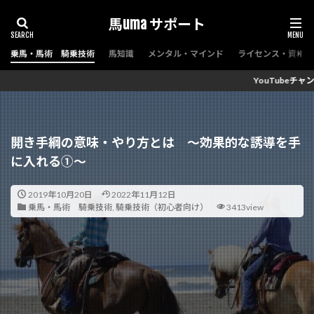
馬uma サポート
乗馬・馬術 騎乗技術
馬知識
メンタル・マインド
ライセンス・資格（
YouTubeチャンネル『馬サポちゃんねる ～馬
開き手綱の意味・やり方とは ～効果的な誘導を手
に入れる①～
2019年10月20日
2022年11月12日
乗馬・馬術 騎乗技術
,
騎乗技術（初心者向け）
3413view