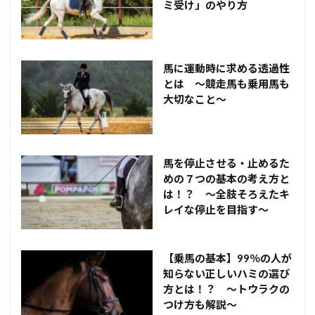
ミ受け」のやり方
馬に運動時に求める透過性
とは ～競走馬も乗用馬も
大切なこと～
馬を停止させる・止めるた
めの７つの基本の考え方と
は！？ ～全肢そろえたキ
レイな停止を目指す～
【乗馬の基本】99％の人が
知らない正しいハミの選び
方とは！？ ～トウラクの
つけ方も解説～