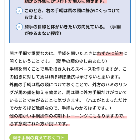
頸から外側にかつわずか前方に開きます。
このとき、右の手綱は馬の頸に静かにくっつけて
おきます。
騎手の目線と体がいきたい方向見ている。（手綱
がゆるまない程度）
開き手綱で重要なのは、手綱を開いたときに
わずかに前方
に
開くということです。（騎手の膝の少し前あたり）
手綱を開くことで馬を招き入れるスペースを作りますが、こ
の招きに対して馬はほぼほぼ抵抗は示さないと思います。
外側の手綱は馬の頸につけておくことで、外方のハミのリン
グが馬の頬を抑える効果と、馬は頸に外方手綱だけがついて
いることで曲がることに気づきます。（ハエがとまっただけ
でわかるほど敏感なので、手綱もわかるはずです。）
他の細かい手綱操作の初期トレーニングにもなりますので、
必ず意識された方が良いです。
開き手綱の覚えておくコト