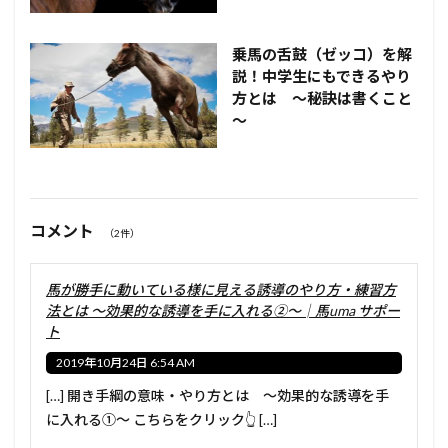
乗馬の舌鼓（ゼッコ）を解
説！中学生にもできるやり
方とは ～秘訣は書くこと
～
コメント
（2件）
馬が勝手に動いている様に見える誘導のやり方・練習方
法とは ～効果的な誘導を手に入れる②～│馬uma サポー
ト
2019年10月24日 6:54 AM
[…] 開き手綱の意味・やり方とは ～効果的な誘導を手
に入れる①～ こちらをクリック👆 […]