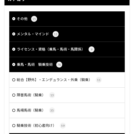
その他
15
メンタル・マインド
13
ライセンス・資格（乗馬・馬術・馬関係）
9
乗馬・馬術 騎乗技術
78
総合【野外】・エンデュランス・外乗（騎乗）
11
障害馬術（騎乗）
13
馬場馬術（騎乗）
35
騎乗技術（初心者向け）
59