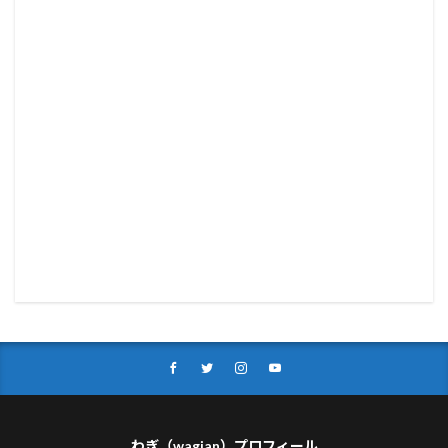
わぎ（wagian）プロフィール